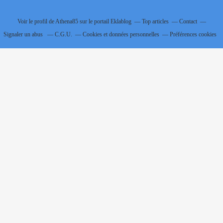
Voir le profil de
Athena85
sur le portail Eklablog
Top articles
Contact
Signaler un abus
C.G.U.
Cookies et données personnelles
Préférences cookies