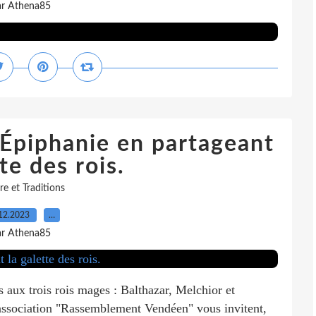
ar Athena85
'Épiphanie en partageant
te des rois.
re et Traditions
12.2023
…
ar Athena85
 aux trois rois mages : Balthazar, Melchior et
'association "Rassemblement Vendéen" vous invitent,