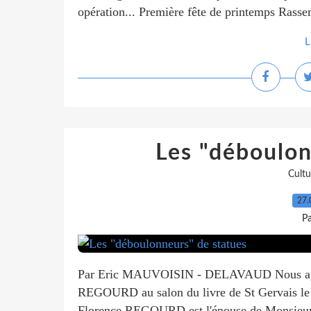
opération... Première fête de printemps Rass
L
Les "déboulon
Cultu
27.
P
Par Eric MAUVOISIN - DELAVAUD Nous appr
REGOURD au salon du livre de St Gervais le 2
Florence REGOURD est l'épouse de Monsieur