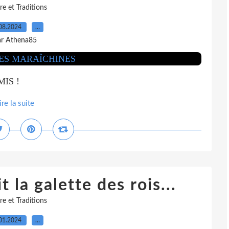
re et Traditions
08.2024
…
ar Athena85
IS !
ire la suite
it la galette des rois...
re et Traditions
01.2024
…