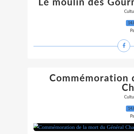
Le moulin des Gour
Cultu
14.
P
Commémoration d
Ch
Cultu
14.
P