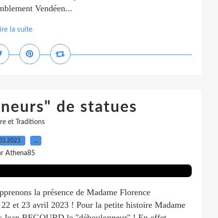
emblement Vendéen...
ire la suite
neurs" de statues
re et Traditions
03.2023
…
ar Athena85
enons la présence de Madame Florence
2 et 23 avril 2023 ! Pour la petite histoire Madame
 Jean REGOURD le "déboulonneur" ! En effet,...