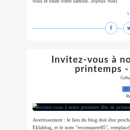
vous et toute votre famille. Joyeux Noël
L
Invitez-vous à n
printemps -
Cultu
05.
P
Avertissement : le lien du blog doit être proc
Eklablog, et le nom "reconquete85", remplacé.