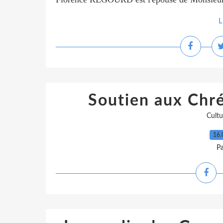
L
Soutien aux Chré
Cultu
16.
P