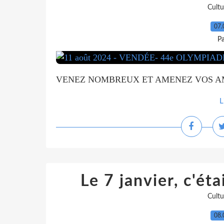
Cultu
07.
P
VENEZ NOMBREUX ET AMENEZ VOS AM
L
Le 7 janvier, c'éta
Cultu
08.