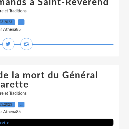
mands à Saint-Révérend
re et Traditions
03.2023
…
ar Athena85
e la mort du Général
arette
re et Traditions
03.2023
…
ar Athena85