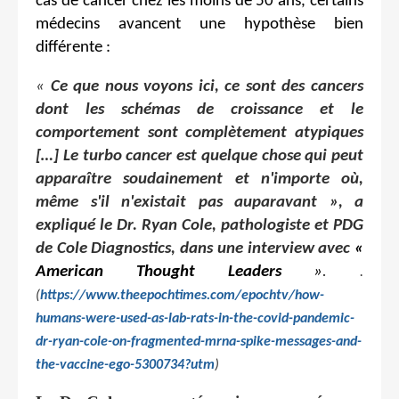
cas de cancer chez les moins de 50 ans, certains
médecins avancent une hypothèse bien
différente :
«
Ce que nous voyons ici, ce sont des cancers
dont les schémas de croissance et le
comportement sont complètement atypiques
[…] Le turbo cancer est quelque chose qui peut
apparaître soudainement et n'importe où,
même s'il n'existait pas auparavant », a
expliqué le Dr. Ryan Cole, pathologiste et PDG
de Cole Diagnostics, dans une interview avec
«
American Thought Leaders
»
.
.
(
https://www.theepochtimes.com/epochtv/how-
humans-were-used-as-lab-rats-in-the-covid-pandemic-
dr-ryan-cole-on-fragmented-mrna-spike-messages-and-
the-vaccine-ego-5300734?utm
)