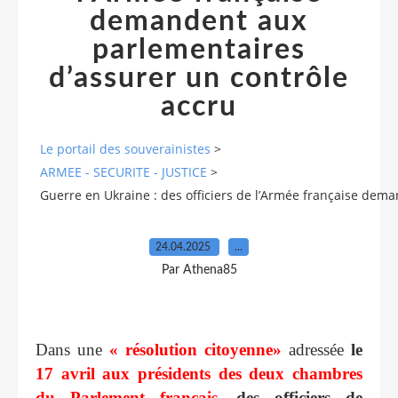
demandent aux
parlementaires
d’assurer un contrôle
accru
Le portail des souverainistes
>
ARMEE - SECURITE - JUSTICE
>
Guerre en Ukraine : des officiers de l’Armée française dem
24.04.2025
…
Par Athena85
Dans une
« résolution citoyenne»
adressée
le
17 avril aux présidents des deux chambres
du Parlement français
,
des officiers de