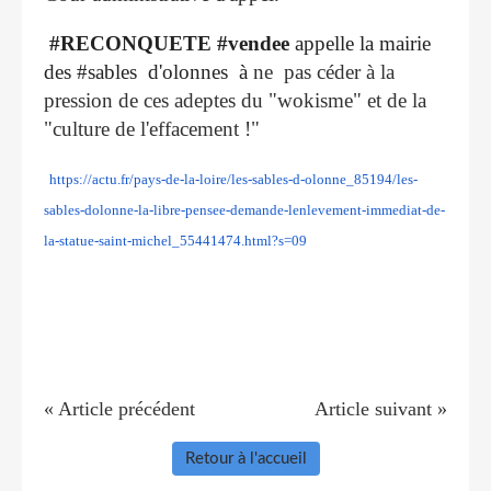
#RECONQUETE #vendee
appelle la mairie
des #sables d'olonnes à
ne pas céder à la
pression de ces adeptes du "wokisme" et de la
"culture de l'effacement !"
https://actu.fr/pays-de-la-loire/les-sables-d-olonne_85194/les-
sables-dolonne-la-libre-pensee-demande-lenlevement-immediat-de-
la-statue-saint-michel_55441474.html?s=09
« Article précédent
Article suivant »
Retour à l'accueil