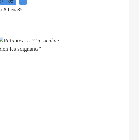
02.2023
…
ar Athena85