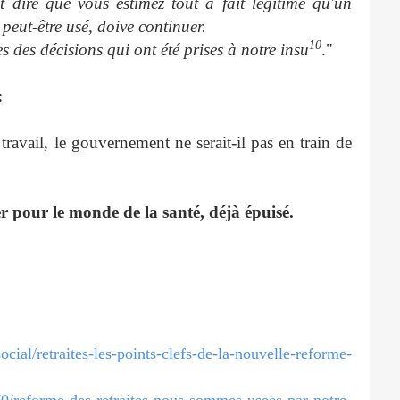
 dire que vous estimez tout à fait légitime qu'un
peut-être usé, doive continuer.
10
s des décisions qui ont été prises à notre insu
."
:
ravail, le gouvernement ne serait-il pas en train de
r pour le monde de la santé, déjà épuisé.
cial/retraites-les-points-clefs-de-la-nouvelle-reforme-
0/reforme-des-retraites-nous-sommes-usees-par-notre-