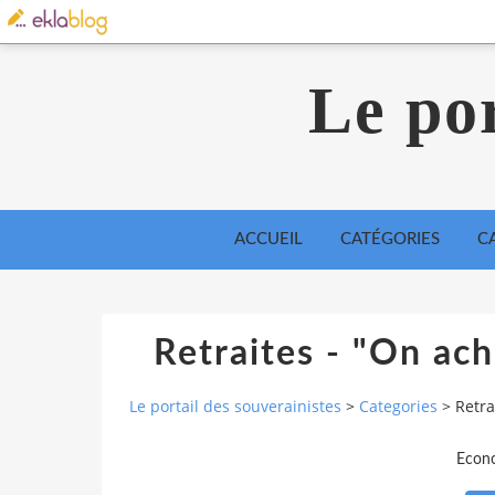
Le por
ACCUEIL
CATÉGORIES
C
Retraites - "On ach
Le portail des souverainistes
>
Categories
>
Retra
Econo