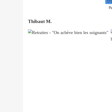
17.
P
Thibaut M.