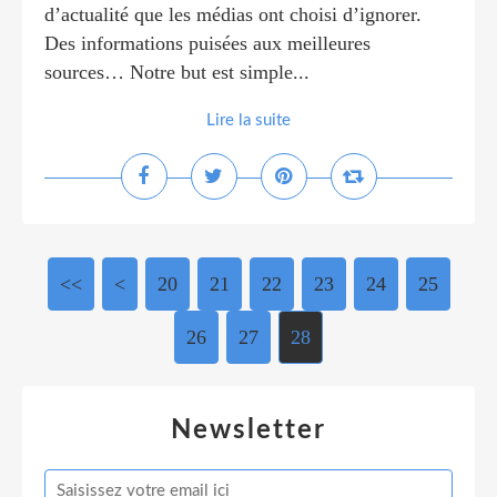
d’actualité que les médias ont choisi d’ignorer.
Des informations puisées aux meilleures
sources… Notre but est simple...
Lire la suite
<<
<
10
20
21
22
23
24
25
26
27
28
Newsletter