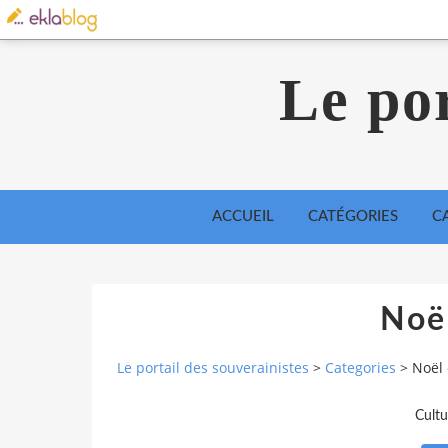
Le por
ACCUEIL
CATÉGORIES
C
Noël
Le portail des souverainistes
>
Categories
>
Noël 
Cultu